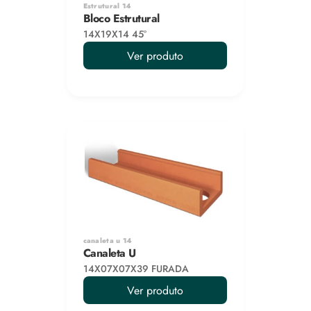
Estrutural 14
Bloco Estrutural
14X19X14 45°
Ver produto
canaleta u 14
Canaleta U
14X07X07X39 FURADA
Ver produto