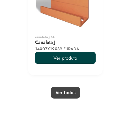
canaleta j 14
Canaleta J
14X07X19X39 FURADA
Ver produto
Ver todos