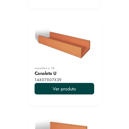
canaleta u 14
Canaleta U
14X07X07X39
Ver produto