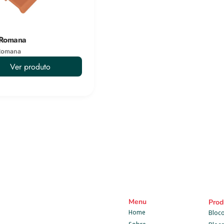
 Romana
Romana
Ver produto
Menu
Prod
Home
Bloco