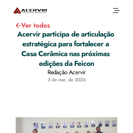
Ver todos
Acervir participa de articulação 
estratégica para fortalecer a 
Início
Sobre
Casa Cerâmica nas próximas 
Associados
Associados
edições da Feicon
Produtos
Blocos Cerâmicos
Redação Acervir
Reposição Florestal
Capacitação
3 de mar. de 2026