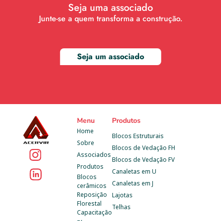
Seja uma associado
Junte-se a quem transforma a construção.
Seja um associado
Menu
Produtos
Home
Blocos Estruturais
Sobre
Blocos de Vedação FH
Associados
Blocos de Vedação FV
Produtos
Canaletas em U
Blocos 
Canaletas em J
cerâmicos
Reposição 
Lajotas
Florestal
Telhas
Capacitação