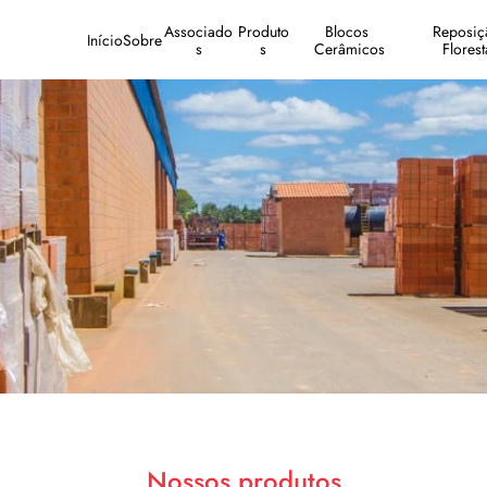
Associado
Produto
Blocos 
Reposiçã
Início
Sobre
s
s
Cerâmicos
Florest
Nossos produtos