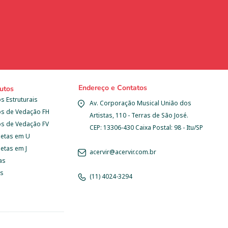
Endereço e Contatos
utos
s Estruturais
Av. Corporação Musical União dos 
os de Vedação FH
Artistas, 110 - Terras de São José.
os de Vedação FV
CEP: 13306-430 Caixa Postal: 98 - Itu/SP
letas em U
etas em J
acervir@acervir.com.br
as
as
(11) 4024-3294