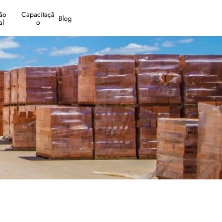
o 
Capacitaçã
Blog
al
o