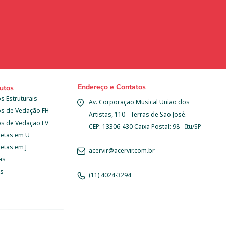
Endereço e Contatos
utos
s Estruturais
Av. Corporação Musical União dos 
os de Vedação FH
Artistas, 110 - Terras de São José.
os de Vedação FV
CEP: 13306-430 Caixa Postal: 98 - Itu/SP
letas em U
etas em J
acervir@acervir.com.br
as
as
(11) 4024-3294