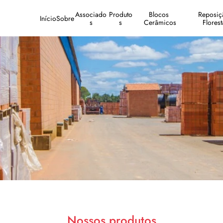
Associado
Produto
Blocos 
Reposiçã
Início
Sobre
s
s
Cerâmicos
Florest
Nossos produtos