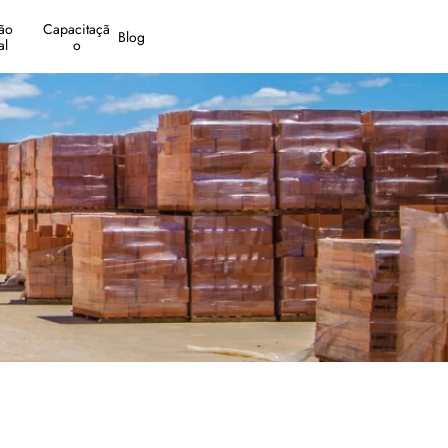
o 
Capacitaçã
Blog
al
o