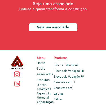
Seja uma associado
Junte-se a quem transforma a construção.
Seja um associado
Menu
Produtos
Home
Blocos Estruturais
Sobre
Blocos de Vedação FH
Associados
Blocos de Vedação FV
Produtos
Canaletas em U
Blocos 
Canaletas em J
cerâmicos
Reposição 
Lajotas
Florestal
Telhas
Capacitação