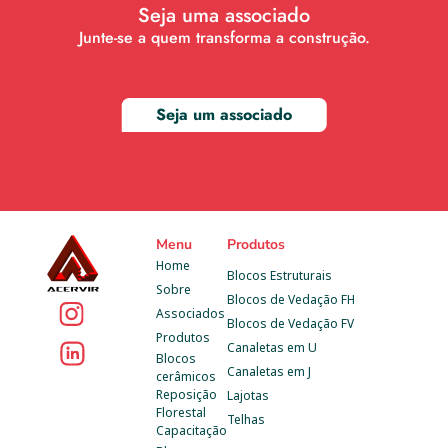
Seja uma associado
Junte-se a quem transforma a construção.
Seja um associado
Menu
Produtos
Home
Blocos Estruturais
Sobre
Blocos de Vedação FH
Associados
Blocos de Vedação FV
Produtos
Canaletas em U
Blocos 
Canaletas em J
cerâmicos
Reposição 
Lajotas
Florestal
Telhas
Capacitação