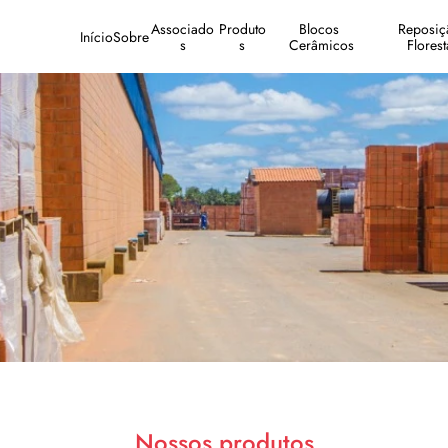
Associado
Produto
Blocos 
Reposiçã
Início
Sobre
s
s
Cerâmicos
Florest
Nossos produtos