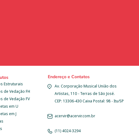
Endereço e Contatos
utos
s Estruturais
Av. Corporação Musical União dos 
os de Vedação FH
Artistas, 110 - Terras de São José.
os de Vedação FV
CEP: 13306-430 Caixa Postal: 98 - Itu/SP
letas em U
etas em J
acervir@acervir.com.br
as
as
(11) 4024-3294