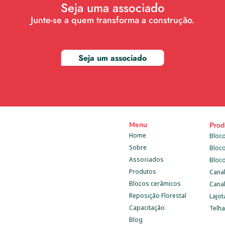
Seja uma associado
Junte-se a quem transforma a construção.
Seja um associado
Menu
Prod
Home
Bloco
Sobre
Bloc
Associados
Bloc
Produtos
Cana
Blocos cerâmicos
Canal
Reposição Florestal
Lajot
Capacitação
Telh
Blog