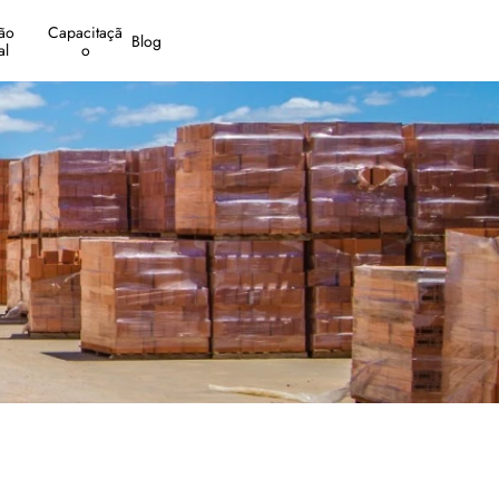
o 
Capacitaçã
Blog
al
o