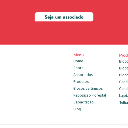
Seja um associado
Menu
Prod
Home
Bloco
Sobre
Bloc
Associados
Bloc
Produtos
Cana
Blocos cerâmicos
Canal
Reposição Florestal
Lajot
Capacitação
Telh
Blog