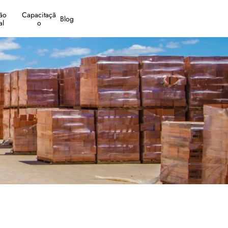
o 
Capacitaçã
Blog
al
o