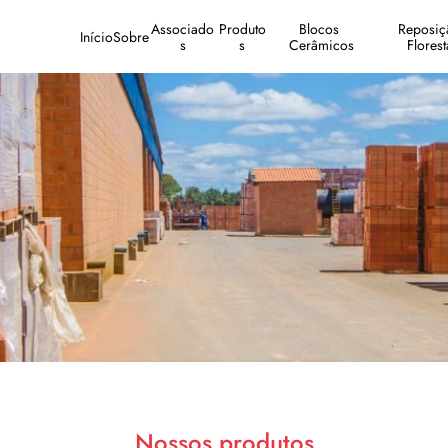
Associado
Produto
Blocos 
Reposiçã
Início
Sobre
s
s
Cerâmicos
Florest
Nossos produtos