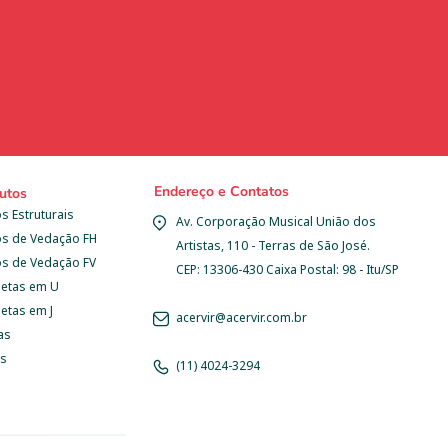
Endereço e Contatos
utos
s Estruturais
Av. Corporação Musical União dos 
os de Vedação FH
Artistas, 110 - Terras de São José.
os de Vedação FV
CEP: 13306-430 Caixa Postal: 98 - Itu/SP
letas em U
etas em J
acervir@acervir.com.br
as
as
(11) 4024-3294