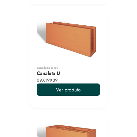
canaleta u 09
Canaleta U
09X19X39
Ver produto