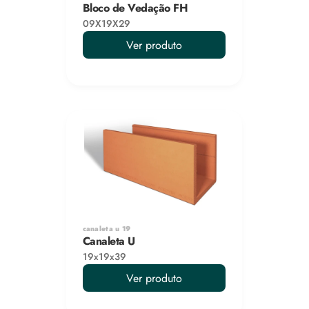
Bloco de Vedação FH
09X19X29
Ver produto
canaleta u 19
Canaleta U
19x19x39
Ver produto