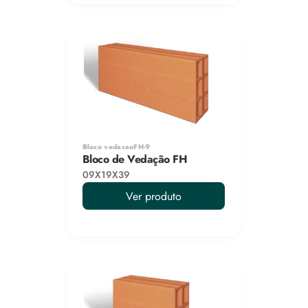
Bloco vedacaoFH-9
Bloco de Vedação FH
09X19X39
Ver produto