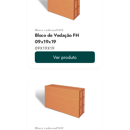
Bloco vedacaoFH-9
Bloco de Vedação FH 
09x19x19
09X19X19
Ver produto
Bloco vedacaoFH-9