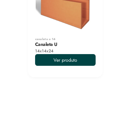
canaleta u 14
Canaleta U
14x14x24
Ver produto