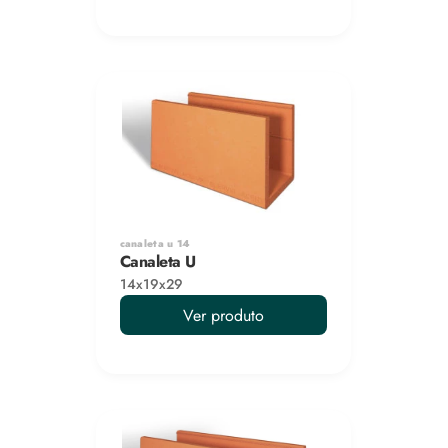
canaleta u 14
Canaleta U
14x19x29
Ver produto