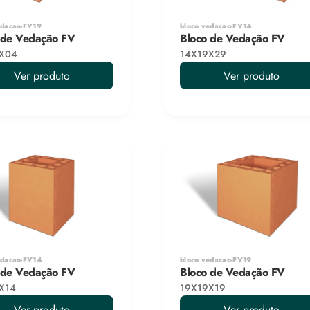
edacao-FV19
bloco vedacao-FV14
 de Vedação FV
Bloco de Vedação FV
X04
14X19X29
Ver produto
Ver produto
edacao-FV14
bloco vedacao-FV19
 de Vedação FV
Bloco de Vedação FV
X14
19X19X19
Ver produto
Ver produto