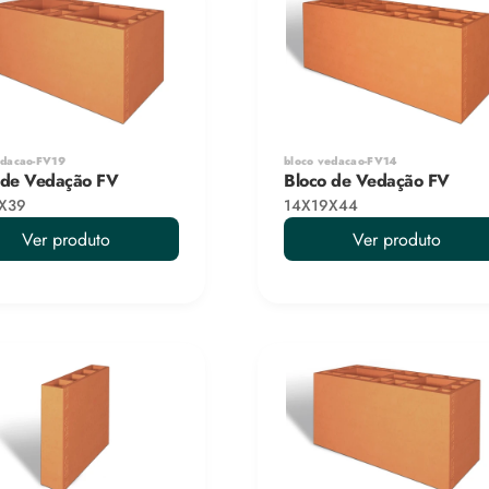
edacao-FV19
bloco vedacao-FV14
 de Vedação FV
Bloco de Vedação FV
X39
14X19X44
Ver produto
Ver produto