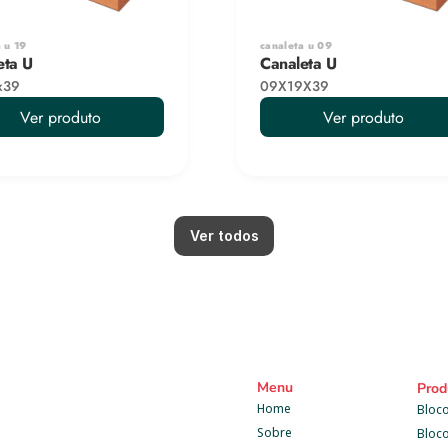
 u 19
canaleta u 09
eta U
Canaleta U
x39
09X19X39
Ver produto
Ver produto
Ver todos
Menu
Prod
Home
Bloco
Sobre
Bloc