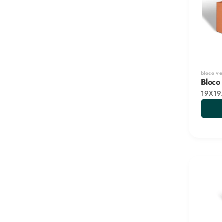
bloco v
Bloco
19X19