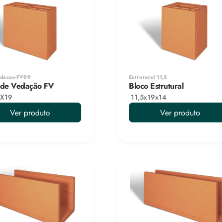
edacao-FV09
Estrutural 11,5
 de Vedação FV
Bloco Estrutural
X19
 11,5x19x14
Ver produto
Ver produto