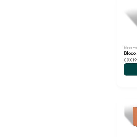
bloco v
Bloco
09X19