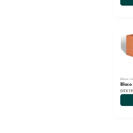
bloco v
Bloco
09X19