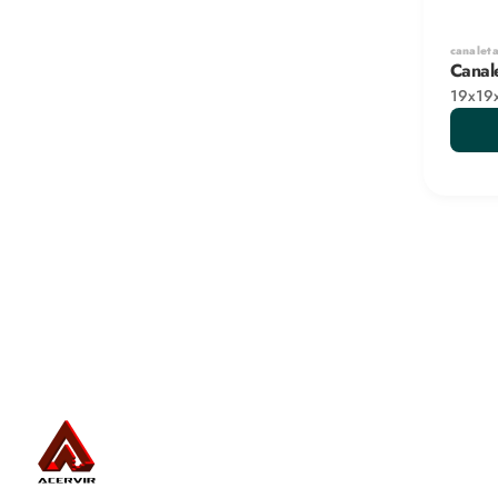
canaleta
Canal
19x19