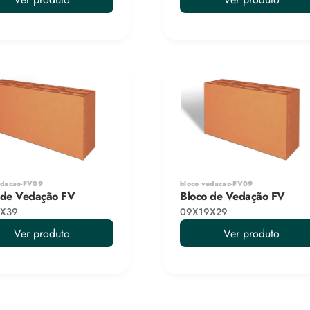
edacao-FV09
bloco vedacao-FV09
 de Vedação FV
Bloco de Vedação FV
X39
09X19X29
Ver produto
Ver produto