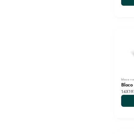
bloco v
Bloco
14X19