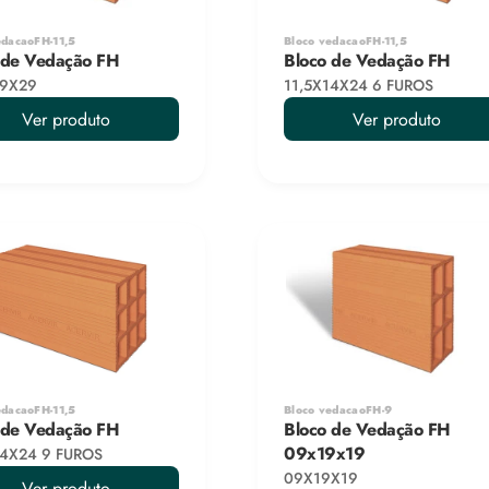
edacaoFH-11,5
Bloco vedacaoFH-11,5
 de Vedação FH
Bloco de Vedação FH
19X29
11,5X14X24 6 FUROS
Ver produto
Ver produto
edacaoFH-11,5
Bloco vedacaoFH-9
 de Vedação FH
Bloco de Vedação FH 
09x19x19
14X24 9 FUROS
09X19X19
Ver produto