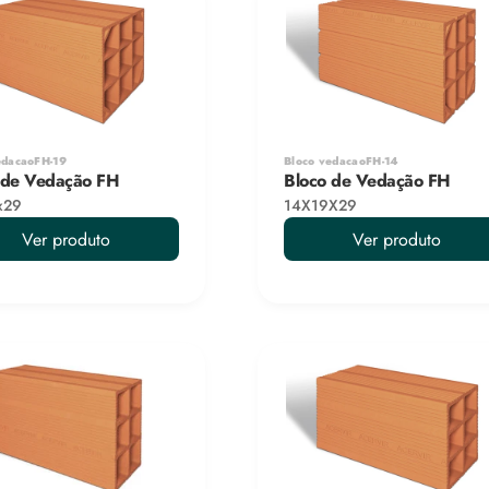
edacaoFH-19
Bloco vedacaoFH-14
 de Vedação FH
Bloco de Vedação FH
x29
14X19X29
Ver produto
Ver produto