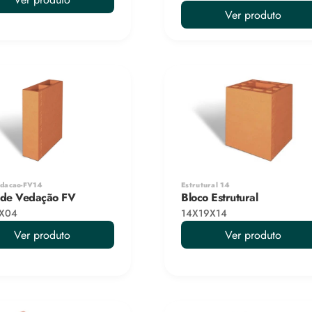
Ver produto
edacao-FV14
Estrutural 14
 de Vedação FV
Bloco Estrutural
X04
14X19X14
Ver produto
Ver produto