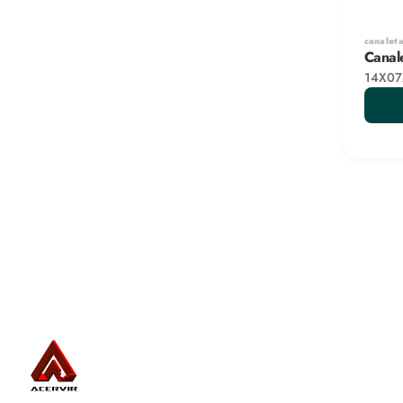
canaleta
Canale
14X07