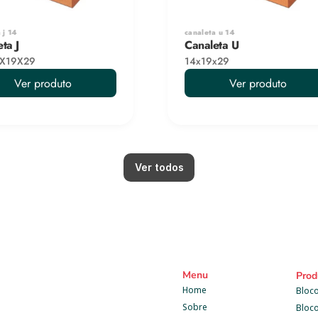
 j 14
canaleta u 14
ta J
Canaleta U
X19X29
14x19x29
Ver produto
Ver produto
Ver todos
Menu
Prod
Home
Bloco
Sobre
Bloc