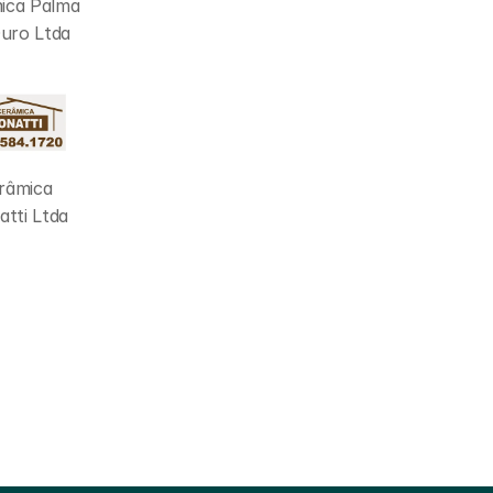
ica Palma 
uro Ltda
râmica 
tti Ltda