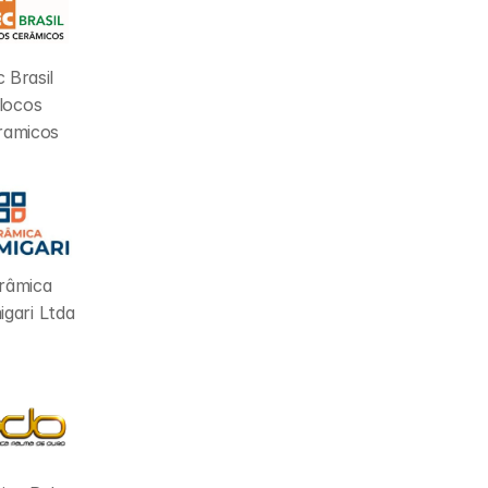
 Brasil 
locos 
ramicos
râmica 
igari Ltda