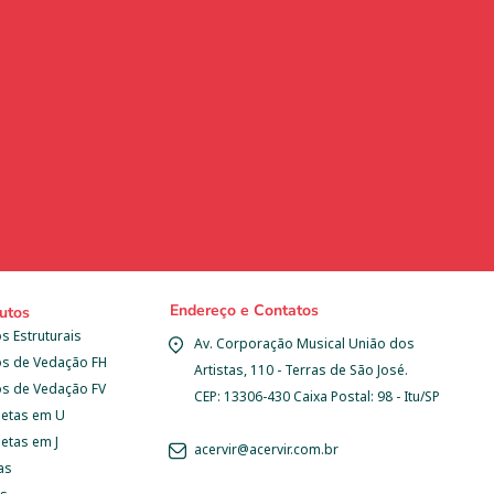
Endereço e Contatos
utos
s Estruturais
Av. Corporação Musical União dos 
os de Vedação FH
Artistas, 110 - Terras de São José.
os de Vedação FV
CEP: 13306-430 Caixa Postal: 98 - Itu/SP
letas em U
etas em J
acervir@acervir.com.br
as