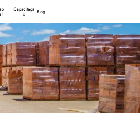
o 
Capacitaçã
Blog
al
o