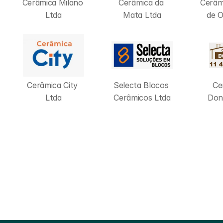
Cerâmica Milano 
Cerâmica da 
Cerâm
Ltda
Mata Ltda
de O
Cerâmica City 
Selecta Blocos 
Ce
Ltda
Cerâmicos Ltda
Dona