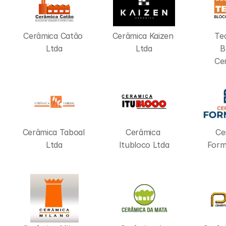
Cerâmica Catão 
Cerâmica Kaizen 
Tec
Ltda
Ltda
B
Ce
Cerâmica Taboal 
Cerâmica 
Ce
Ltda
Itubloco Ltda
Form