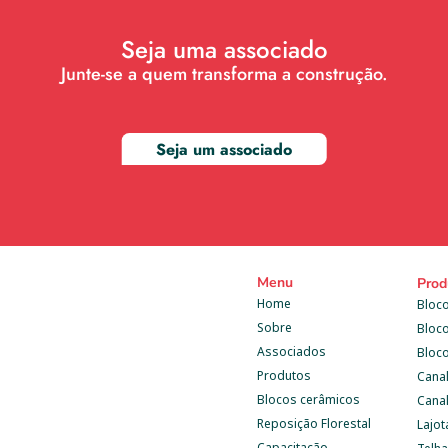
Seja uma associado
Junte-se a quem transforma a construção.
Seja um associado
Menu
Prod
Home
Bloco
Sobre
Bloc
Associados
Bloc
Produtos
Cana
Blocos cerâmicos
Canal
Reposição Florestal
Lajot
Capacitação