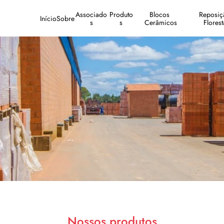
Associado
Produto
Blocos 
Reposiçã
Início
Sobre
s
s
Cerâmicos
Florest
Nossos produtos