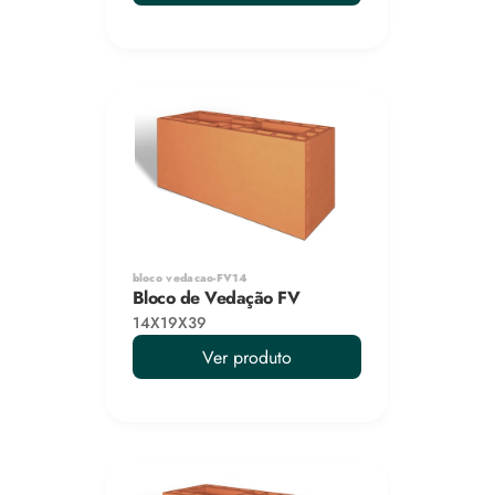
bloco vedacao-FV14
Bloco de Vedação FV
14X19X39
Ver produto