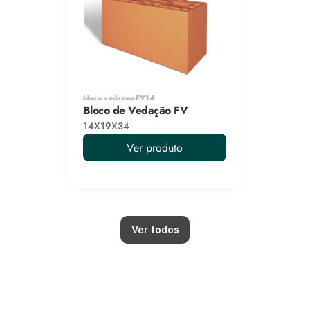
bloco vedacao-FV14
Bloco de Vedação FV
14X19X34
Ver produto
Ver todos